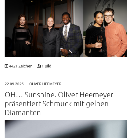
Find My Home
Galerie bei der Albertina Zetter
Galerie Kovacek & Zetter
Joji Hattori / Shiki
Julius Meinl
Kovacek Contemporary
4421 Zeichen
1 Bild
La Biosthétique
Longchamp
22.09.2025
OLIVER HEEMEYER
OH… Sunshine. Oliver Heemeyer
Louis Vuitton
präsentiert Schmuck mit gelben
Oliver Heemeyer
Diamanten
PR International
Sabine Wiedenhofer
SKREIN*