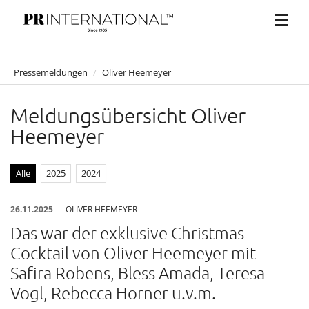
Pressemeldungen
/
Oliver Heemeyer
PRESSEMELDUNGEN
Meldungsübersicht Oliver
Anelia Peschev
Heemeyer
Artner Gasthaus auf der Wieden
Atil Kutoglu
Alle
2025
2024
Bucherer
26.11.2025
OLIVER HEEMEYER
Bulgari
Das war der exklusive Christmas
Claus Tyler
Cocktail von Oliver Heemeyer mit
comma
Safira Robens, Bless Amada, Teresa
Eduard Angeli
Vogl, Rebecca Horner u.v.m.
Falstaff Living