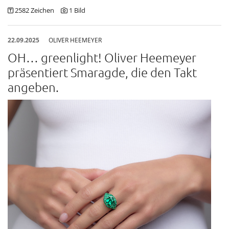
2582 Zeichen
1 Bild
Julia Malischnig
Lights of Vienna
22.09.2025
OLIVER HEEMEYER
DOWNLOADS
OH… greenlight! Oliver Heemeyer
präsentiert Smaragde, die den Takt
angeben.