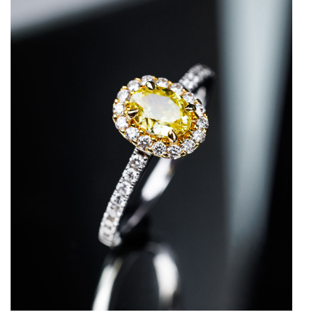
Tudor
Via Toledo Enopizzeria
Lenz M. Moser Wine Affairs
Pandora
Gina Drewes
Nina Peter
Spanische Hofreitschule
ATTIÈL
Pauline Rochas
Silhouette
Austrian Fashion Awards 2025
Sangreal
United Kids