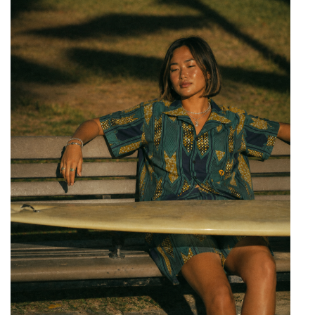
Find My Home
Galerie bei der Albertina Zetter
Galerie Kovacek & Zetter
Joji Hattori / Shiki
Julius Meinl
Kovacek Contemporary
La Biosthétique
Longchamp
Louis Vuitton
Oliver Heemeyer
PR International
Sabine Wiedenhofer
SKREIN*