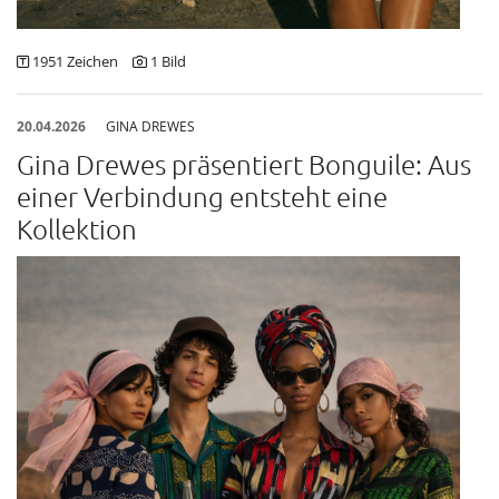
Tudor
1951 Zeichen
1 Bild
Via Toledo Enopizzeria
Lenz M. Moser Wine Affairs
20.04.2026
GINA DREWES
Pandora
Gina Drewes präsentiert Bonguile: Aus
Gina Drewes
einer Verbindung entsteht eine
Nina Peter
Kollektion
Spanische Hofreitschule
ATTIÈL
Pauline Rochas
Silhouette
Austrian Fashion Awards 2025
Sangreal
United Kids