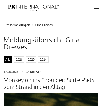
Pressemeldungen
/
Gina Drewes
PRESSEMELDUNGEN
Meldungsübersicht Gina
Anelia Peschev
Drewes
Artner Gasthaus auf der Wieden
Atil Kutoglu
Alle
2026
2025
2024
Bucherer
17.06.2026
GINA DREWES
Bulgari
Monkey on my Shoulder: Surfer-Sets
Claus Tyler
vom Strand in den Alltag
comma
Eduard Angeli
Falstaff Living