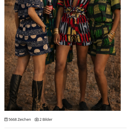
Julia Malischnig
Lights of Vienna
DOWNLOADS
5668 Zeichen
2 Bilder