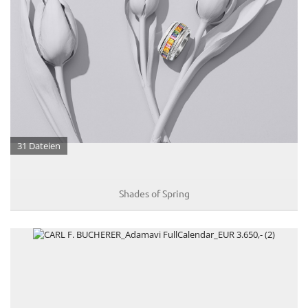
Kovacek Contemporary
La Biosthétique
Longchamp
Louis Vuitton
Mister Spex
PR-International
31 Dateien
Sabine Wiedenhofer
Swarovski
Shades of Spring
Tudor
Yury Revich
Falstaff Living
Find My Home