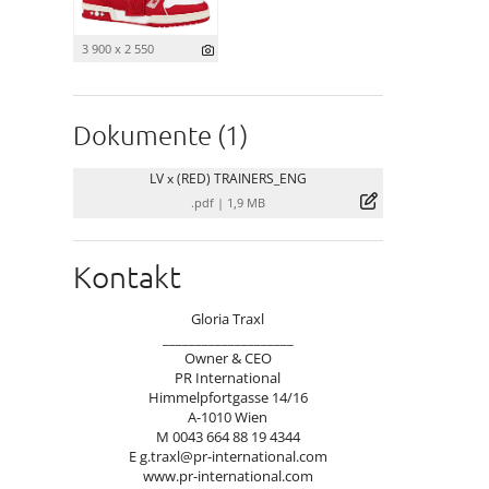
3 900 x 2 550
Dokumente (1)
LV x (RED) TRAINERS_ENG
.pdf
|
1,9 MB
Kontakt
Gloria Traxl
____________________
Owner & CEO
PR International
Himmelpfortgasse 14/16
A-1010 Wien
M 0043 664 88 19 4344
E
g.traxl@pr-international.com
www.pr-international.com