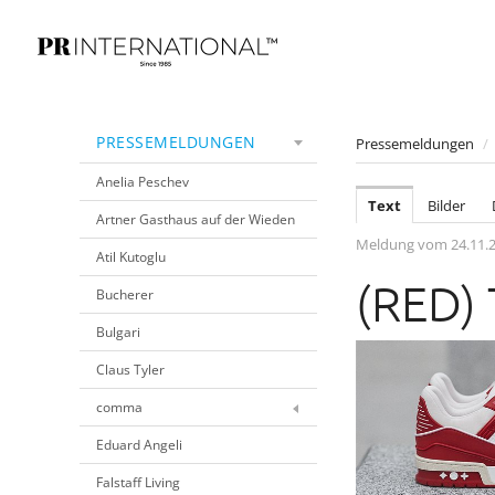
PRESSEMELDUNGEN
Pressemeldungen
/
Anelia Peschev
Text
Bilder
Artner Gasthaus auf der Wieden
Meldung vom 24.11.
Atil Kutoglu
(RED) 
Bucherer
Bulgari
Claus Tyler
comma
Eduard Angeli
Falstaff Living