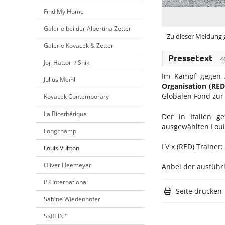
Find My Home
Galerie bei der Albertina Zetter
Zu dieser Meldung g
Galerie Kovacek & Zetter
Pressetext
4
Joji Hattori / Shiki
Im Kampf gegen 
Julius Meinl
Organisation (RED
Globalen Fond zu
Kovacek Contemporary
La Biosthétique
Der in Italien g
ausgewählten Louis
Longchamp
LV x (RED) Trainer:
Louis Vuitton
Oliver Heemeyer
Anbei der ausführl
PR International
Seite drucken
Sabine Wiedenhofer
SKREIN*