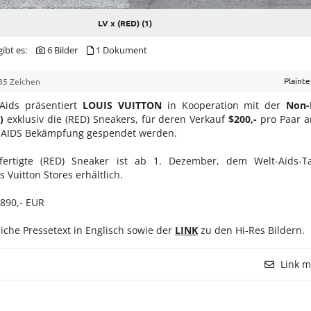
LV x (RED) (1)
ibt es:
6 Bilder
1 Dokument
Plaint
85 Zeichen
Aids präsentiert
LOUIS VUITTON
in Kooperation mit der
Non-
)
exklusiv die (RED) Sneakers, für deren Verkauf
$200,-
pro Paar a
r AIDS Bekämpfung gespendet werden.
efertigte (RED) Sneaker ist ab 1. Dezember, dem Welt-Aids-T
 Vuitton Stores erhältlich.
 890,- EUR
iche Pressetext in Englisch sowie der
LINK
zu den Hi-Res Bildern.
Link m