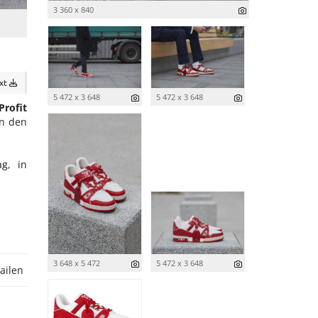
3 360 x 840
ext
5 472 x 3 648
5 472 x 3 648
Profit
n den
ag, in
3 648 x 5 472
5 472 x 3 648
ailen