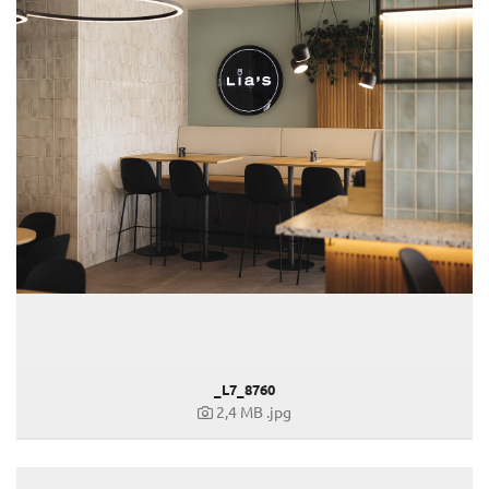
Kovacek Contemporary
La Biosthétique
Longchamp
Louis Vuitton
Mister Spex
PR-International
Sommerhighlights 2019
Ostern 2020
Die PR International Wedding-Highlights 2020
Hello Sunshine!
Herbsthighlights 2020
Weihnachten 2020
_L7_8760
Be my Valentine!
2,4 MB
.jpg
Ostern 2021
Vatertag 2021
Herbst 2021