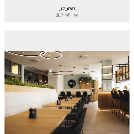
_L7_8787
3 MB
.jpg