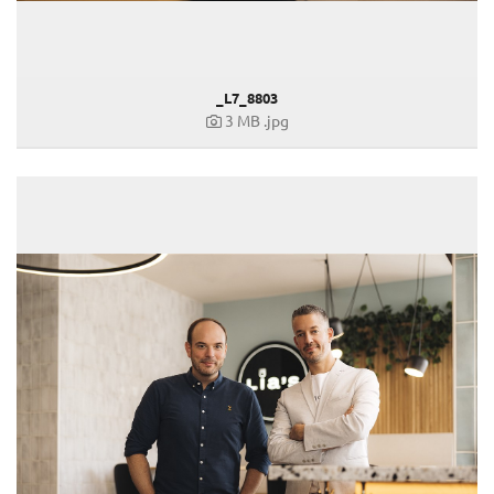
_L7_8803
3 MB
.jpg