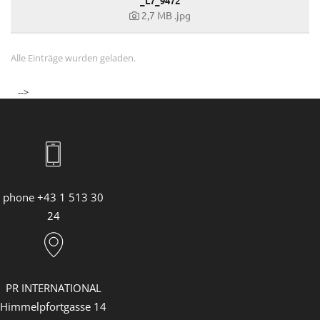
_L7_9472
2,7 MB
.jpg
Alle Einträge wurden geladen.
-->
phone +43 1 513 30
24
PR INTERNATIONAL
Himmelpfortgasse 14