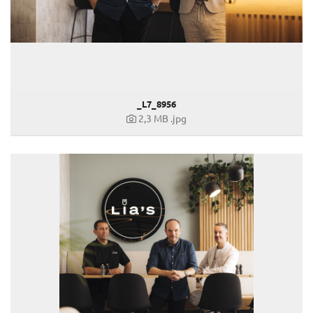
_L7_8956
2,3 MB
.jpg