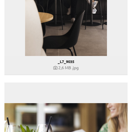
_L7_9035
2,6 MB
.jpg