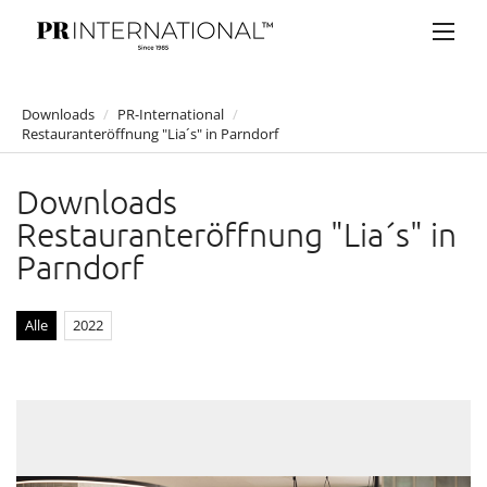
Downloads
/
PR-International
/
Restauranteröffnung "Lia´s" in Parndorf
PRESSEMELDUNGEN
DOWNLOADS
Downloads
Restauranteröffnung "Lia´s" in
Anelia Peschev
Parndorf
Bucherer
Bulgari
Alle
2022
Claus Tyler
comma
Faber-Castell
Joji Hattori / Shiki