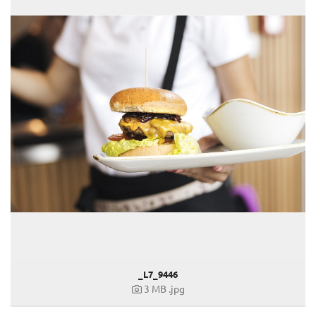
_L7_9446
3 MB
.jpg