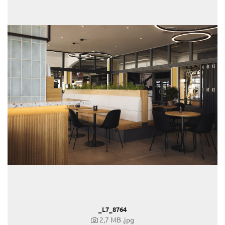
Pink Ribbon
All you need is LOVE
Frühling 2022
Weltfrauentag
Frühling 2022 - Beige
Muttertagsgeschenke für die besten Mamas der Welt
Vatertag 2022
Restauranteröffnung "Lia´s" in Parndorf
Weltmännertag
Sabine Wiedenhofer
Swarovski
Tudor
Yury Revich
Falstaff Living
_L7_8764
Find My Home
2,7 MB
.jpg