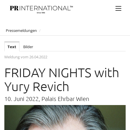
Pressemeldungen
/
PRESSEMELDUNGEN
Text
Bilder
Anelia Peschev
Meldung vom 26.04.2022
Artner Gasthaus auf der Wieden
FRIDAY NIGHTS with
Atil Kutoglu
Bucherer
Yury Revich
Bulgari
10. Juni 2022, Palais Ehrbar Wien
Claus Tyler
comma
Eduard Angeli
Falstaff Living