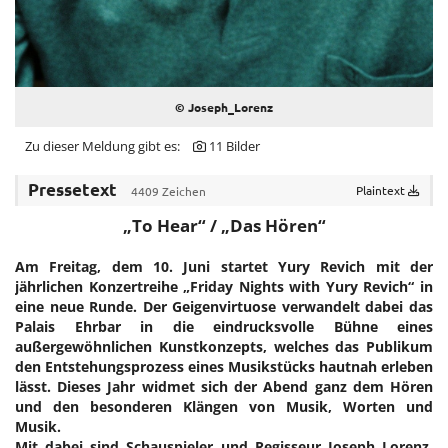
Tudor
Via Toledo Enopizzeria
Lenz M. Moser Wine Affairs
© Joseph_Lorenz
Pandora
Zu dieser Meldung gibt es:
11 Bilder
Gina Drewes
Pressetext
Plaintext
4409 Zeichen
Nina Peter
„To Hear“ / „Das Hören“
Spanische Hofreitschule
ATTIÈL
Am Freitag, dem 10. Juni startet Yury Revich mit der
jährlichen Konzertreihe „Friday Nights with Yury Revich“ in
Pauline Rochas
eine neue Runde. Der Geigenvirtuose verwandelt dabei das
Palais Ehrbar in die eindrucksvolle Bühne eines
Silhouette
außergewöhnlichen Kunstkonzepts, welches das Publikum
den Entstehungsprozess eines Musikstücks hautnah erleben
Austrian Fashion Awards 2025
lässt. Dieses Jahr widmet sich der Abend ganz dem Hören
Sangreal
und den besonderen Klängen von Musik, Worten und
Musik.
United Kids
Mit dabei sind Schauspieler und Regisseur Joseph Lorenz,