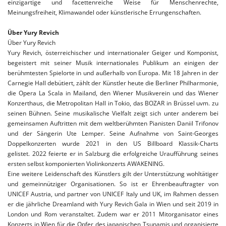
einzigartige und facettenreiche Weise für Menschenrechte,
Meinungsfreiheit, Klimawandel oder künstlerische Errungenschaften.
Über Yury Revich
Über Yury Revich
Yury Revich, österreichischer und internationaler Geiger und Komponist,
begeistert mit seiner Musik internationales Publikum an einigen der
berühmtesten Spielorte in und außerhalb von Europa.
Mit 18 Jahren in der
Carnegie Hall debütiert, zählt der Künstler heute die Berliner Philharmonie,
die Opera La Scala in Mailand, den Wiener Musikverein und das Wiener
Konzerthaus, die Metropolitan Hall in Tokio, das BOZAR in Brüssel uvm. zu
seinen Bühnen. Seine musikalische Vielfalt zeigt sich unter anderem bei
gemeinsamen Auftritten mit dem weltberühmten Pianisten Daniil Trifonov
und der Sängerin Ute Lemper.
Seine Aufnahme von Saint-Georges
Doppelkonzerten wurde 2021 in den US Billboard Klassik-Charts
gelistet.
2022 feierte er in Salzburg die erfolgreiche Uraufführung seines
ersten selbst komponierten Violinkonzerts AWAKENING.
Eine weitere Leidenschaft des Künstlers gilt der Unterstützung wohltätiger
und gemeinnütziger Organisationen. So ist er Ehrenbeauftragter von
UNICEF Austria, und partner von UNICEF Italy und UK, im Rahmen dessen
er die jährliche Dreamland with Yury Revich Gala in Wien und seit 2019 in
London und Rom veranstaltet. Zudem war er 2011 Mitorganisator eines
Konzerts in Wien für die Opfer des japanischen Tsunamis und organisierte