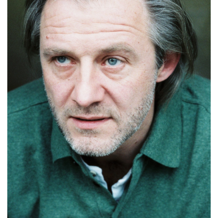
Find My Home
Galerie bei der Albertina Zetter
Galerie Kovacek & Zetter
Joji Hattori / Shiki
Julius Meinl
Kovacek Contemporary
La Biosthétique
Longchamp
Louis Vuitton
Oliver Heemeyer
PR International
Sabine Wiedenhofer
SKREIN*