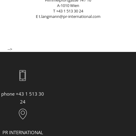
Himmelpfortgasse 14 / 16
A-1010 Wien
T +43 1 513 30 24
E
t.langmann@pr-international.com
-->
phone +43 1 513 30
24
PR INTERNATIONAL