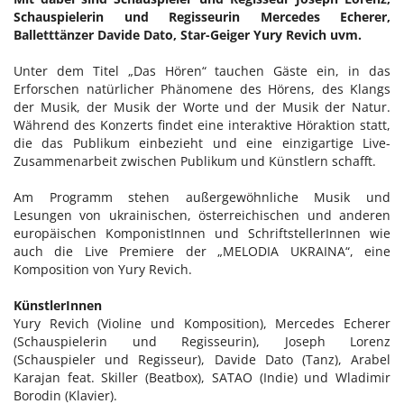
Schauspielerin und Regisseurin Mercedes Echerer,
Julia Malischnig
Balletttänzer Davide Dato, Star-Geiger Yury Revich uvm.
Lights of Vienna
Unter dem Titel „Das Hören“ tauchen Gäste ein, in das
DOWNLOADS
Erforschen natürlicher Phänomene des Hörens, des Klangs
der Musik, der Musik der Worte und der Musik der Natur.
Während des Konzerts findet eine interaktive Höraktion statt,
die das Publikum einbezieht und eine einzigartige Live-
Zusammenarbeit zwischen Publikum und Künstlern schafft.
Am Programm stehen außergewöhnliche Musik und
Lesungen von ukrainischen, österreichischen und anderen
europäischen KomponistInnen und SchriftstellerInnen wie
auch die Live Premiere der „MELODIA UKRAINA“, eine
Komposition von Yury Revich.
KünstlerInnen
Yury Revich (Violine und Komposition), Mercedes Echerer
(Schauspielerin und Regisseurin), Joseph Lorenz
(Schauspieler und Regisseur), Davide Dato (Tanz), Arabel
Karajan feat. Skiller (Beatbox), SATAO (Indie) und Wladimir
Borodin (Klavier).