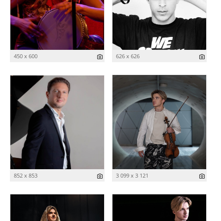
450 x 600
626 x 626
852 x 853
3 099 x 3 121