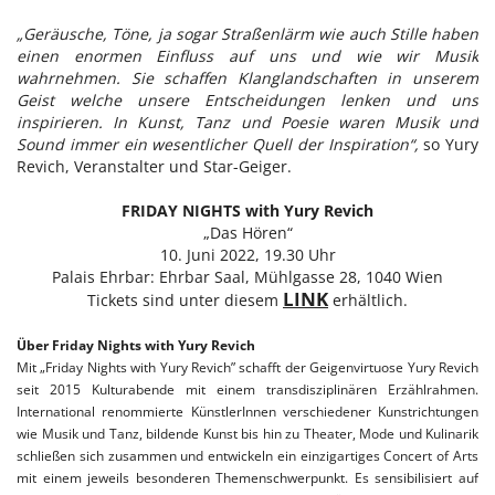
„Geräusche, Töne, ja sogar Straßenlärm wie auch Stille haben
einen enormen Einfluss auf uns und wie wir Musik
wahrnehmen. Sie schaffen Klanglandschaften in unserem
Geist welche unsere Entscheidungen lenken und uns
inspirieren. In Kunst, Tanz und Poesie waren Musik und
Sound immer ein wesentlicher Quell der Inspiration“,
so Yury
Revich, Veranstalter und Star-Geiger.
FRIDAY NIGHTS with Yury Revich
„Das Hören“
10. Juni 2022, 19.30 Uhr
Palais Ehrbar: Ehrbar Saal, Mühlgasse 28, 1040 Wien
LINK
Tickets sind unter diesem
erhältlich.
Über Friday Nights with Yury Revich
Mit „Friday Nights with Yury Revich” schafft der Geigenvirtuose Yury Revich
seit 2015 Kulturabende mit einem transdisziplinären Erzählrahmen.
International renommierte KünstlerInnen verschiedener Kunstrichtungen
wie Musik und Tanz, bildende Kunst bis hin zu Theater, Mode und Kulinarik
schließen sich zusammen und entwickeln ein einzigartiges Concert of Arts
mit einem jeweils besonderen Themenschwerpunkt. Es sensibilisiert auf