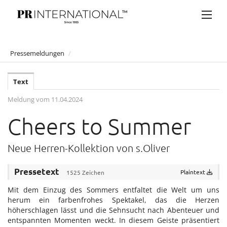
Pressemeldungen
/
PRESSEMELDUNGEN
Text
Anelia Peschev
Meldung vom 11.04.2024
Artner Gasthaus auf der Wieden
Cheers to Summer
Atil Kutoglu
Bucherer
Neue Herren-Kollektion von s.Oliver
Bulgari
Pressetext
Plaintext
1525 Zeichen
Claus Tyler
Mit dem Einzug des Sommers entfaltet die Welt um uns
comma
herum ein farbenfrohes Spektakel, das die Herzen
Eduard Angeli
höherschlagen lässt und die Sehnsucht nach Abenteuer und
entspannten Momenten weckt. In diesem Geiste präsentiert
Falstaff Living