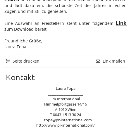
und lädt dazu ein, die schönste Zeit des Jahres in vollen
Tudor
Zügen und mit Stil zu genießen.
Via Toledo Enopizzeria
Link
Eine Auswahl an Freistellern steht unter folgendem
Lenz M. Moser Wine Affairs
zum Download bereit.
Pandora
Freundliche Grüße,
Laura Topa
Gina Drewes
Nina Peter
Seite drucken
Link mailen
Spanische Hofreitschule
Kontakt
ATTIÈL
Pauline Rochas
Laura Topa
____________________
Silhouette
PR International
Himmelpfortgasse 14/16
Austrian Fashion Awards 2025
A-1010 Wien
T 0043 1 513 30 24
Sangreal
E
l.topa@pr-international.com
http://www.pr-international.com/
United Kids