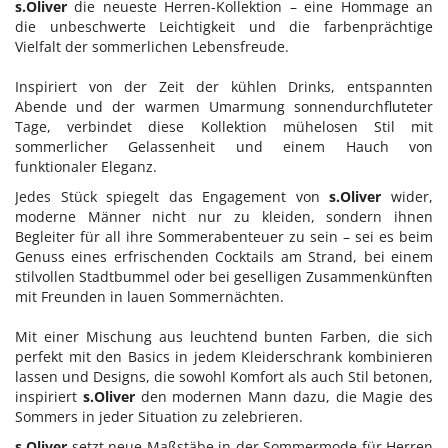
s.Oliver
die neueste Herren-Kollektion – eine Hommage an
die unbeschwerte Leichtigkeit und die farbenprächtige
Find My Home
Vielfalt der sommerlichen Lebensfreude.
Galerie bei der Albertina Zetter
Inspiriert von der Zeit der kühlen Drinks, entspannten
Galerie Kovacek & Zetter
Abende und der warmen Umarmung sonnendurchfluteter
Tage, verbindet diese Kollektion mühelosen Stil mit
Joji Hattori / Shiki
sommerlicher Gelassenheit und einem Hauch von
funktionaler Eleganz.
Julius Meinl
Jedes Stück spiegelt das Engagement von
s.Oliver
wider,
Kovacek Contemporary
moderne Männer nicht nur zu kleiden, sondern ihnen
Begleiter für all ihre Sommerabenteuer zu sein – sei es beim
La Biosthétique
Genuss eines erfrischenden Cocktails am Strand, bei einem
Longchamp
stilvollen Stadtbummel oder bei geselligen Zusammenkünften
mit Freunden in lauen Sommernächten.
Louis Vuitton
Mit einer Mischung aus leuchtend bunten Farben, die sich
Oliver Heemeyer
perfekt mit den Basics in jedem Kleiderschrank kombinieren
PR International
lassen und Designs, die sowohl Komfort als auch Stil betonen,
inspiriert
s.Oliver
den modernen Mann dazu, die Magie des
Sabine Wiedenhofer
Sommers in jeder Situation zu zelebrieren.
SKREIN*
s.Oliver
setzt neue Maßstäbe in der Sommermode für Herren