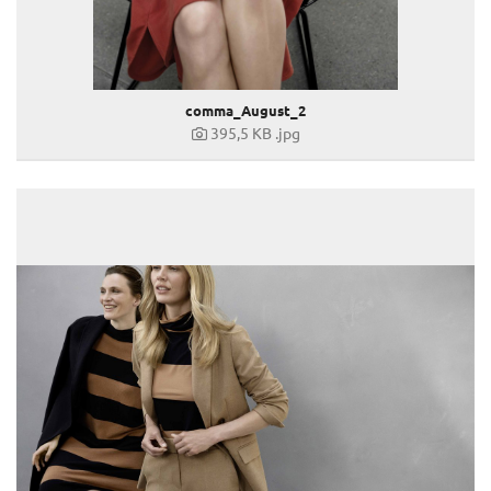
comma_August_2
395,5 KB
.jpg