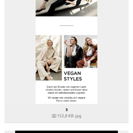
Joji Hattori / Shiki
Kovacek Contemporary
La Biosthétique
Longchamp
Louis Vuitton
Mister Spex
PR-International
Sabine Wiedenhofer
Swarovski
Tudor
Yury Revich
3
Falstaff Living
152,8 KB
.jpg
Find My Home