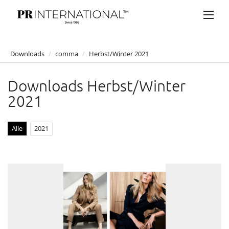
Downloads
/
comma
/
Herbst/Winter 2021
PRESSEMELDUNGEN
Downloads Herbst/Winter
DOWNLOADS
2021
Anelia Peschev
Bucherer
Alle
2021
Bulgari
Claus Tyler
comma
comma
comma CI
Jumpsuit Lover