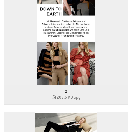
Outdoor 2020/21
comma & comma ci_XMAS
Weltfrauentag 2021
Herbst/Winter 2021
Norwegen-Kampagne
Leder-Looks
Stronger Together
Festive
Winter-Kampagne 2021
comma x HÁWAR.help
Weltfrauentag 2022
True Role Models Kampagne
2
comma July Capsule
208,6 KB
.jpg
Pop-Up Capsule Collection Karin Teigl
comma Hochzeitsguide
Herbst-Kampagne 2022
Faber-Castell