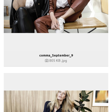
comma_September_9
805 KB
.jpg