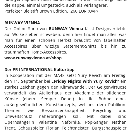
die Kappe, einmal umgesteckt, auch als Verlängerer.
Perfekter Bleistift Brown Edition, 260 EUR (UVP)
RUNWAY VIENNA
Der Online-Shop von
RUNWAY Vienna
lässt Designverliebte
auf Wolke sieben schweben, denn hier findet man alles, was
man für einen schönen Herbst braucht: Von fabelhaften
Accessoires über witzige Statement-Shirts bis hin zu
traumhaften Home-Accessoires.
www.runwayvienna.at/shop
Der PR INTERNATIONAL Kulturtipp
In Kooperation mit der MA48 setzt Yury Revich am Freitag,
den 11. September bei „
Friday Nights with Yury Revich
” ein
starkes Zeichen gegen den Klimawandel. Der Geigenvirtuose
verwandelt das Atelierhaus der Akademie der bildenden
Künste (ehem. Semper Depot) in die Bühne eines
außergewöhnlichen Kunstkonzepts, welches dem Publikum
Themen wie Ressourcenknappheit, Recycling und
Umweltschutz näherbringen soll. Mit dabei sind
Opernsängerin Valentina Nafornița, Pop-Sänger Nathan
Trent, Schauspieler Florian Teichtmeister, Burgschauspieler