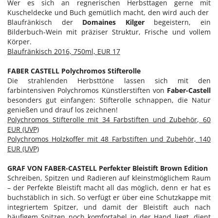
Wer es sich an regnerischen Herbsttagen gerne mit
Kuscheldecke und Buch gemütlich macht, den wird auch der
Blaufränkisch der
Domaines Kilger
begeistern, ein
Bilderbuch-Wein mit präziser Struktur, Frische und vollem
Körper.
Blaufränkisch 2016, 750ml, EUR 17
FABER CASTELL Polychromos Stifterolle
Die strahlenden Herbsttöne lassen sich mit den
farbintensiven Polychromos Künstlerstiften von
Faber-Castell
besonders gut einfangen: Stifterolle schnappen, die Natur
genießen und drauf los zeichnen!
Polychromos Stifterolle mit 34 Farbstiften und Zubehör, 60
EUR (UVP)
Polychromos Holzkoffer mit 48 Farbstiften und Zubehör, 140
EUR (UVP)
GRAF VON FABER-CASTELL Perfekter Bleistift Brown Edition
Schreiben, Spitzen und Radieren auf kleinstmöglichem Raum
– der Perfekte Bleistift macht all das möglich, denn er hat es
buchstäblich in sich. So verfügt er über eine Schutzkappe mit
integriertem Spitzer, und damit der Bleistift auch nach
häufigem Spitzen noch komfortabel in der Hand liegt, dient