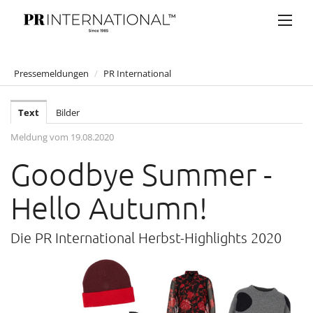
Pressemeldungen
/
PR International
PRESSEMELDUNGEN
Text
Bilder
Anelia Peschev
Meldung vom 19.08.2020
Artner Gasthaus auf der Wieden
Goodbye Summer -
Atil Kutoglu
Bucherer
Hello Autumn!
Bulgari
Die PR International Herbst-Highlights 2020
Claus Tyler
comma
Eduard Angeli
Falstaff Living