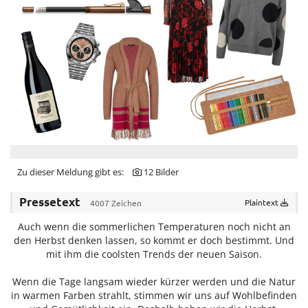
Find My Home
Galerie bei der Albertina Zetter
Galerie Kovacek & Zetter
Joji Hattori / Shiki
Julius Meinl
Kovacek Contemporary
La Biosthétique
Zu dieser Meldung gibt es:
12 Bilder
Longchamp
Pressetext
Plaintext
4007 Zeichen
Louis Vuitton
Auch wenn die sommerlichen Temperaturen noch nicht an
Oliver Heemeyer
den Herbst denken lassen, so kommt er doch bestimmt. Und
mit ihm die coolsten Trends der neuen Saison.
PR International
Sabine Wiedenhofer
Wenn die Tage langsam wieder kürzer werden und die Natur
in warmen Farben strahlt, stimmen wir uns auf Wohlbefinden
SKREIN*