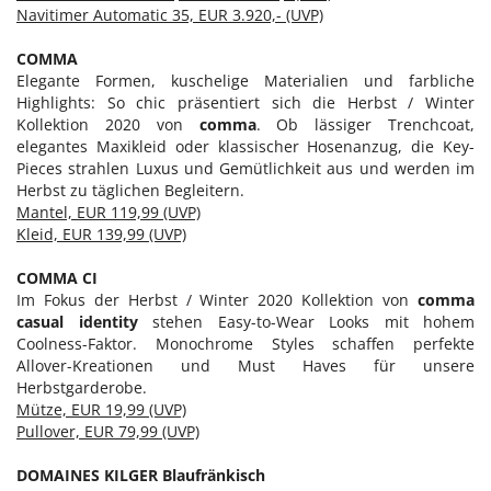
Navitimer Automatic 35, EUR 3.920,- (UVP)
Julia Malischnig
COMMA
Lights of Vienna
Elegante Formen, kuschelige Materialien und farbliche
DOWNLOADS
Highlights: So chic präsentiert sich die Herbst / Winter
Kollektion 2020 von
comma
. Ob lässiger Trenchcoat,
elegantes Maxikleid oder klassischer Hosenanzug, die Key-
Pieces strahlen Luxus und Gemütlichkeit aus und werden im
Herbst zu täglichen Begleitern.
Mantel, EUR 119,99 (UVP)
Kleid, EUR 139,99 (UVP)
COMMA CI
Im Fokus der Herbst / Winter 2020 Kollektion von
comma
casual identity
stehen Easy-to-Wear Looks mit hohem
Coolness-Faktor. Monochrome Styles schaffen perfekte
Allover-Kreationen und Must Haves für unsere
Herbstgarderobe.
Mütze, EUR 19,99 (UVP)
Pullover, EUR 79,99 (UVP)
DOMAINES KILGER Blaufränkisch