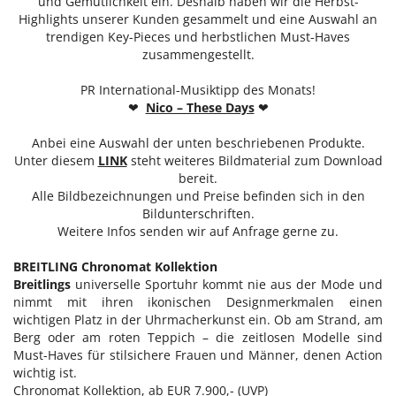
und Gemütlichkeit ein. Deshalb haben wir die Herbst-
Highlights unserer Kunden gesammelt und eine Auswahl an
Tudor
trendigen Key-Pieces und herbstlichen Must-Haves
zusammengestellt.
Via Toledo Enopizzeria
Lenz M. Moser Wine Affairs
PR International-Musiktipp des Monats!
❤
Nico – These Days
❤
Pandora
Anbei eine Auswahl der unten beschriebenen Produkte.
Gina Drewes
Unter diesem
LINK
steht weiteres Bildmaterial zum Download
Nina Peter
bereit.
Alle Bildbezeichnungen und Preise befinden sich in den
Spanische Hofreitschule
Bildunterschriften.
Weitere Infos senden wir auf Anfrage gerne zu.
ATTIÈL
Pauline Rochas
BREITLING Chronomat Kollektion
Breitlings
universelle Sportuhr kommt nie aus der Mode und
Silhouette
nimmt mit ihren ikonischen Designmerkmalen einen
wichtigen Platz in der Uhrmacherkunst ein. Ob am Strand, am
Austrian Fashion Awards 2025
Berg oder am roten Teppich – die zeitlosen Modelle sind
Must-Haves für stilsichere Frauen und Männer, denen Action
Sangreal
wichtig ist.
United Kids
Chronomat Kollektion, ab EUR 7.900,- (UVP)