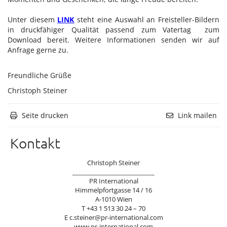
Tudor
Unter diesem
LINK
steht eine Auswahl an Freisteller-Bildern
in druckfähiger Qualität passend zum Vatertag zum
Via Toledo Enopizzeria
Download bereit. Weitere Informationen senden wir auf
Lenz M. Moser Wine Affairs
Anfrage gerne zu.
Pandora
Freundliche Grüße
Gina Drewes
Christoph Steiner
Nina Peter
Seite drucken
Link mailen
Spanische Hofreitschule
ATTIÈL
Kontakt
Pauline Rochas
Christoph Steiner
Silhouette
___________________________
PR International
Austrian Fashion Awards 2025
Himmelpfortgasse 14 / 16
A-1010 Wien
Sangreal
T +43 1 513 30 24 – 70
E c.steiner@pr-international.com
United Kids
www.pr-international.com