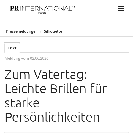
Pressemeldungen
/
Silhouette
PRESSEMELDUNGEN
Text
Anelia Peschev
Meldung vom 02.06.2026
Artner Gasthaus auf der Wieden
Zum Vatertag:
Atil Kutoglu
Bucherer
Leichte Brillen für
Bulgari
starke
Claus Tyler
Persönlichkeiten
comma
Eduard Angeli
Falstaff Living