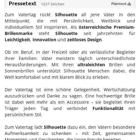
Pressetext
Plaintext
1227 Zeichen
Find My Home
Zum Vatertag rückt
Silhouette
all jene Väter in den
Mittelpunkt, die mit Persönlichkeit, Weitblick und
Galerie bei der Albertina Zetter
individuellem Stil inspirieren. Als
österreichische Premium-
Galerie Kovacek & Zetter
Brillenmarke
steht
Silhouette
seit Jahrzehnten für
Leichtigkeit
,
Innovation
und
zeitloses Design
.
Joji Hattori / Shiki
Ob im Beruf, in der Freizeit oder als verlässliche Begleiter
Julius Meinl
ihrer Familien: Väter meistern täglich unterschiedlichste
Kovacek Contemporary
Herausforderungen. Mit ihren
ultraleichten
Brillen und
Sonnenbrillen unterstützt Silhouette Menschen dabei, die
La Biosthétique
Welt komfortabel und mit klarem Blick zu erleben.
Longchamp
Der Vatertag ist eine schöne Gelegenheit, Wertschätzung
Louis Vuitton
auszudrücken und Danke zu sagen. Eine hochwertige Brille
ist dabei weit mehr als ein Accessoire – sie begleitet ihren
Oliver Heemeyer
Träger jeden Tag und verbindet
Funktionalität
mit
persönlichem Stil.
PR International
Zum Vatertag lädt
Silhouette
dazu ein, den Vätern besondere
Sabine Wiedenhofer
Aufmerksamkeit zu schenken – mit Zeit, gemeinsamen
SKREIN*
Momenten und Geschenken, die lange Freude bereiten.