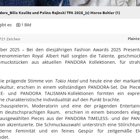
ora_Billa Kaulitz und Palina Rojinski TFA 2025_(c) Marco Bahler (1)
ibt es:
1 Bild
Plaint
721 Zeichen
ber 2025 – Bei den diesjährigen Fashion Awards 2025 Present
enommierten Royal Albert Hall sorgten die Talente, geschmüc
muckstücken aus aktuellen PANDORA Kollektionen, für strah
t die prägende Stimme von
Tokio Hotel
und heute eine der markant
opkultur, erschien in einem vollständigen PANDORA-Set. Die Piec
 und PANDORA TALISMAN-Kollektionen formten ein expres
ne charakteristische Individualität auf den Punkt brachte.
 Schauspielerin, Moderatorin und eine der prägenden Entertai
 im deutschsprachigen Raum, erschien in einem besonders ele
t ausgewählten Pieces aus der PANDORA TIMELESS- und der PA
n akzentuierte. Die Schmuckauswahl unterstrich eine Stilrichtun
oderne Feminität und ein feines Gespür für zeitgemäße El
ndet.