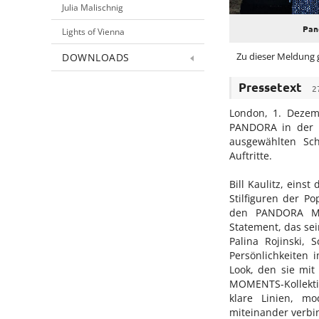
Julia Malischnig
Pand
Lights of Vienna
Zu dieser Meldung g
DOWNLOADS
Pressetext
2
London, 1. Dezem
PANDORA in der r
ausgewählten Sch
Auftritte.
Bill Kaulitz, eins
Stilfiguren der P
den PANDORA ME-
Statement, das sei
Palina Rojinski,
Persönlichkeiten
Look, den sie mi
MOMENTS-Kollektio
klare Linien, m
miteinander verbi