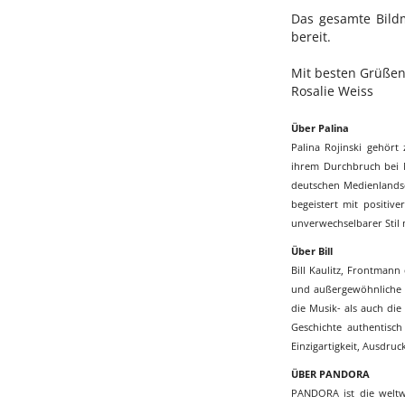
Das gesamte Bildm
bereit.
Mit besten Grüßen
Rosalie Weiss
Über Palina
Palina Rojinski gehört
ihrem Durchbruch bei M
deutschen Medienlandsc
begeistert mit positiv
unverwechselbarer Stil 
Über Bill
Bill Kaulitz, Frontmann 
und außergewöhnliche Kr
die Musik- als auch die
Geschichte authentisch
Einzigartigkeit, Ausdruc
ÜBER PANDORA
PANDORA ist die weltw