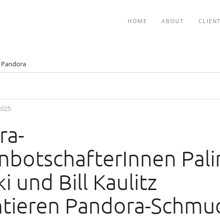
HOME
ABOUT
CLIEN
Pandora
2025
ra-
nbotschafterInnen Pali
i und Bill Kaulitz
ntieren Pandora-Schmu