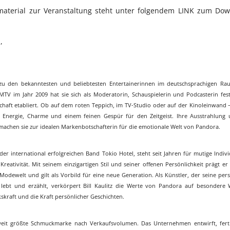
aterial zur Veranstaltung steht unter folgendem
LINK
zum Dow
,
 zu den bekanntesten und beliebtesten Entertainerinnen im deutschsprachigen Rau
TV im Jahr 2009 hat sie sich als Moderatorin, Schauspielerin und Podcasterin fest
haft etabliert. Ob auf dem roten Teppich, im TV-Studio oder auf der Kinoleinwand –
er Energie, Charme und einem feinen Gespür für den Zeitgeist. Ihre Ausstrahlung 
machen sie zur idealen Markenbotschafterin für die emotionale Welt von Pandora.
der international erfolgreichen Band Tokio Hotel, steht seit Jahren für mutige Indivi
eativität. Mit seinem einzigartigen Stil und seiner offenen Persönlichkeit prägt e
 Modewelt und gilt als Vorbild für eine neue Generation. Als Künstler, der seine per
 lebt und erzählt, verkörpert Bill Kaulitz die Werte von Pandora auf besondere 
kskraft und die Kraft persönlicher Geschichten.
eit größte Schmuckmarke nach Verkaufsvolumen. Das Unternehmen entwirft, fert