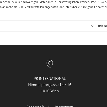
ten Schmuck aus hochwertigen Materialien zu erschwinglichen Preisen. PANDORA 
n an mehr als 6.800 Verkaufsstellen angeboten, darunter über 2.700 eigene Concept S
Link m
PR INTERNATIONAL
Himmelpfortgasse 14 / 16
1010 Wien