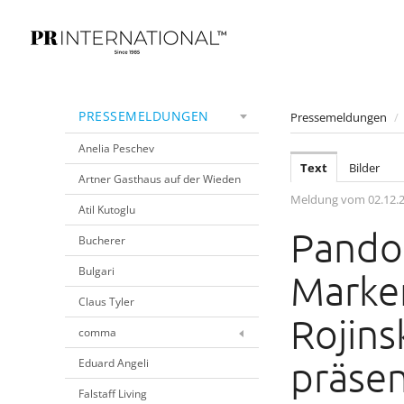
PRESSEMELDUNGEN
Pressemeldungen
/
Anelia Peschev
Text
Bilder
Artner Gasthaus auf der Wieden
Meldung vom 02.12.
Atil Kutoglu
Pando
Bucherer
Bulgari
Marke
Claus Tyler
Rojinsk
comma
präse
Eduard Angeli
Falstaff Living