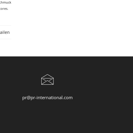
Schmuck
tores.
ailen
pr@pr-international.com