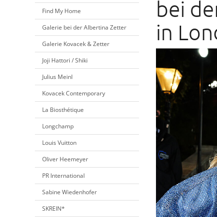
bei d
Find My Home
in Lo
Galerie bei der Albertina Zetter
Galerie Kovacek & Zetter
Joji Hattori / Shiki
Julius Meinl
Kovacek Contemporary
La Biosthétique
Longchamp
Louis Vuitton
Oliver Heemeyer
PR International
Sabine Wiedenhofer
SKREIN*