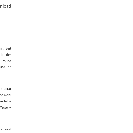
nload
m. Seit
 in der
 Palina
und ihr
dualität
r sowohl
sönliche
Weise –
igt und