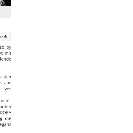
ext
ed by
kt mit
lende
esten
es aus
sives
nment-
ganten
NDORA
g, die
eganz