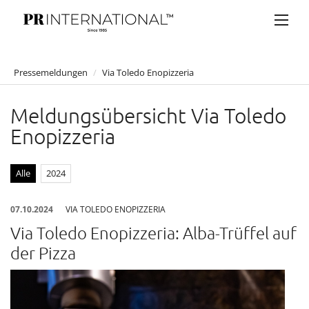
Pressemeldungen
/
Via Toledo Enopizzeria
PRESSEMELDUNGEN
Meldungsübersicht Via Toledo
Anelia Peschev
Enopizzeria
Artner Gasthaus auf der Wieden
Atil Kutoglu
Alle
2024
Bucherer
07.10.2024
VIA TOLEDO ENOPIZZERIA
Bulgari
Via Toledo Enopizzeria: Alba-Trüffel auf
Claus Tyler
der Pizza
comma
Eduard Angeli
Falstaff Living