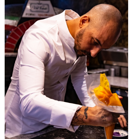
Find My Home
Galerie bei der Albertina Zetter
Galerie Kovacek & Zetter
Joji Hattori / Shiki
Julius Meinl
Kovacek Contemporary
La Biosthétique
Longchamp
Louis Vuitton
Oliver Heemeyer
PR International
Sabine Wiedenhofer
SKREIN*