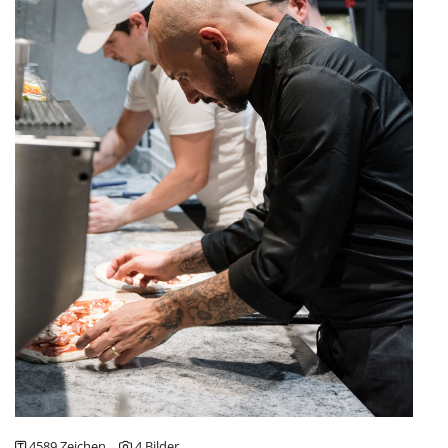
Julia Malischnig
Lights of Vienna
DOWNLOADS
4589 Zeichen
4 Bilder