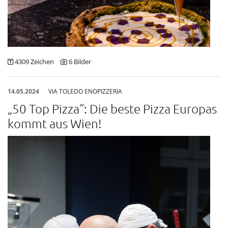
Tudor
Via Toledo Enopizzeria
Lenz M. Moser Wine Affairs
4309 Zeichen
6 Bilder
Pandora
Gina Drewes
14.05.2024
VIA TOLEDO ENOPIZZERIA
Nina Peter
„50 Top Pizza“: Die beste Pizza Europas
Spanische Hofreitschule
kommt aus Wien!
ATTIÈL
Pauline Rochas
Silhouette
Austrian Fashion Awards 2025
Sangreal
United Kids